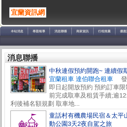
宜蘭資訊網
本站消息
專題報導
消息聯播
商家資訊
行程推薦
優惠
消息聯播
中秋連假預約開跑~ 連續假
宜蘭租車 達伯聯合租車
發佈於
即日起開放預約 預約訂車限制:
前完成取車及租賃手續;逾12
利後補名額規劃 取車地...
童話村有機農場民宿＆太平
動公園3天2夜自駕之旅