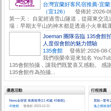
台灣宜蘭好客民宿推薦-宜
（宜126）
發佈於:2026-08
第一天： 自駕經過雪山隧道，從羅東交流道
場：早期太平山的神木都是透過小火車載運下
Joeman 團隊蒞臨 135
人度假會館的魅力體驗
135會館
發佈於:2026-08-0
我們很榮幸迎來知名 YouTube
135會館拍攝，讓我們既驚喜又感動。 感謝 
135會館作為拍攝...
優惠活動
行程推薦
News金探號 推薦報導(11:40處 43會館)...
賞鯨---驚奇之
43會館
發佈於:2023-12-21
逸之鄉旅遊