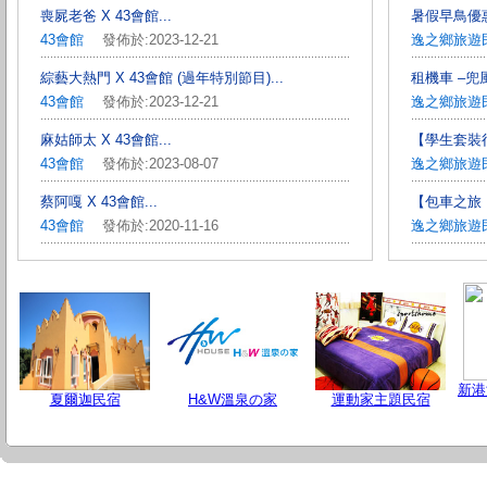
喪屍老爸 X 43會館...
暑假早鳥優惠
43會館
發佈於:2023-12-21
逸之鄉旅遊
綜藝大熱門 X 43會館 (過年特別節目)...
租機車 –兜風
43會館
發佈於:2023-12-21
逸之鄉旅遊
麻姑師太 X 43會館...
【學生套裝行程
43會館
發佈於:2023-08-07
逸之鄉旅遊
蔡阿嘎 X 43會館...
【包車之旅
43會館
發佈於:2020-11-16
逸之鄉旅遊
新港
夏爾迦民宿
H&W溫泉の家
運動家主題民宿