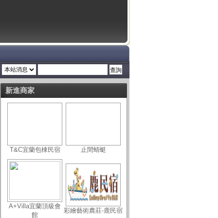
新進商家
T&C宜蘭包棟民宿
止間蜻蜓
A+Villa宜蘭頂級會
彩繪藝術農莊-鹿民宿
館