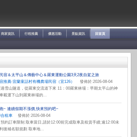
商家資訊
行程推薦
優惠活動
景點資訊
回首頁
民宿＆太平山＆傳藝中心＆羅東運動公園3天2夜自駕之旅
宿推薦-宜蘭童話村有機農場民宿（宜126）
發佈於:2026-08-04
經過雪山隧道，從羅東交流道下來 11：00羅東林場：早期太平山的神
車載運下山到羅東林場的...
跑~ 連續假期不漲價,快來預約吧~
聯合租車
發佈於:2026-08-04
預約訂車限制:取車當日,請於12:00前完成取車及租賃手續;逾12:00未
後補名額規劃 取車地...