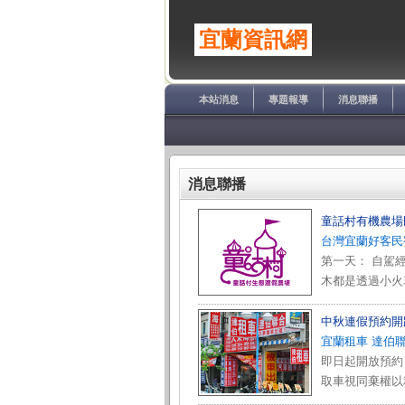
宜蘭資訊網
本站消息
專題報導
消息聯播
消息聯播
童話村有機農場
台灣宜蘭好客民
第一天： 自駕
木都是透過小火
中秋連假預約開
宜蘭租車 達伯
即日起開放預約 
取車視同棄權以利