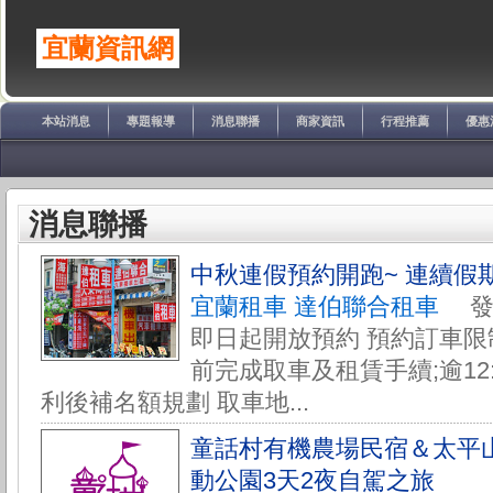
宜蘭資訊網
本站消息
專題報導
消息聯播
商家資訊
行程推薦
優惠
消息聯播
中秋連假預約開跑~ 連續假
宜蘭租車 達伯聯合租車
發佈於
即日起開放預約 預約訂車限制:
前完成取車及租賃手續;逾12
利後補名額規劃 取車地...
童話村有機農場民宿＆太平
動公園3天2夜自駕之旅