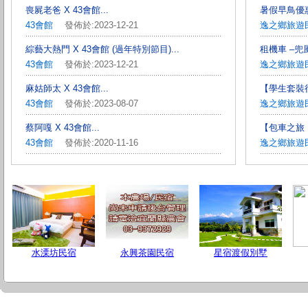
喪屍老爸 X 43會館...
暑假早鳥優惠
43會館
發佈於:2023-12-21
逸之鄉旅遊
綜藝大熱門 X 43會館 (過年特別節目)...
租機車 –兜風
43會館
發佈於:2023-12-21
逸之鄉旅遊
麻姑師太 X 43會館...
【學生套裝行程
43會館
發佈於:2023-08-07
逸之鄉旅遊
蔡阿嘎 X 43會館...
【包車之旅
43會館
發佈於:2020-11-16
逸之鄉旅遊
水溧坊民宿
永興茶園民宿
星宿渡假別墅