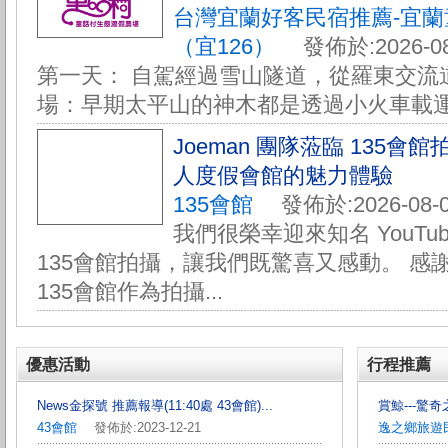
台灣宜蘭好客民宿推薦-宜
（宜126）
發佈於:2026-08
第一天： 自駕經過雪山隧道，從羅東交流道
場：早期太平山的神木都是透過小火車載運下
Joeman 團隊蒞臨 135
人度假會館的魅力體驗
135會館
發佈於:2026-08-0
我們很榮幸迎來知名 YouTube
135會館拍攝，讓我們既驚喜又感動。 感謝 
135會館作為拍攝...
優惠活動
行程推薦
News金探號 推薦報導(11:40處 43會館)...
賞鯨---驚奇之
43會館
發佈於:2023-12-21
逸之鄉旅遊